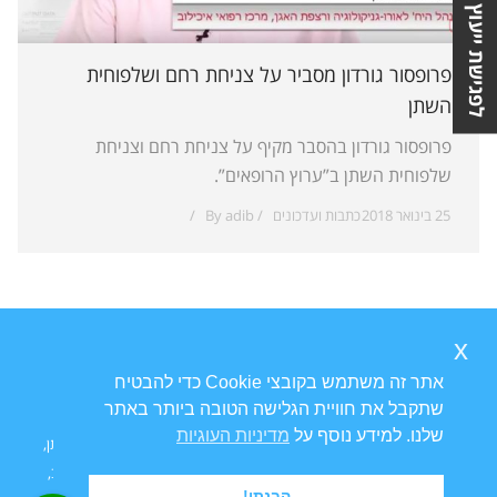
לפגישת ייעוץ
פרופסור גורדון מסביר על צניחת רחם ושלפוחית
השתן
פרופסור גורדון בהסבר מקיף על צניחת רחם וצניחת
שלפוחית השתן ב”ערוץ הרופאים”.
25 בינואר 2018
כתבות ועדכונים
adib
By
x
אתר זה משתמש בקובצי Cookie כדי להבטיח
שתקבל את חוויית הגלישה הטובה ביותר באתר
שלנו. למידע נוסף על
מדיניות העוגיות
Ⓒ כל הזכויות שמורות ל
פרופ' דוד גורדון
אורוגניקולוג | טיפולי בריחת שתן,
צניחת רחם וטיפולים גניקולוגיים | מרפאת גינקולוגיה ויצמן 14 תל אביב,
הבנתי!