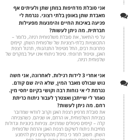
אני סובלת מדחיפות במתן שתן ולעיתים אף
מאבדת שתן באופן בלתי רצוני. נגרמת לי
פגיעה באיכות החיים והימנעות מפעילות
חברתית. מה ניתן לעשות?
על פי התיאור, את סובלת משלפוחית רגיזה, כלומר –
התכווצויות בלתי-רצוניות של שלפוחית השתן. קיימים
פתרונות רבים, החל מטיפול התנהגותי, תרגול רצפת
האגן, וטיפול תרופתי. טיפול ניתוחי אינו יעיל במקרים של
שלפוחית רגיזה.
אני אחרי 3 לידות רגילות. לאחרונה, אני חשה
גוש שבולט מאבר המין, שלא היה שם קודם.
נגרמת לי אי נוחות רבה וקושי בקיום יחסי מין.
נאמר לי שייתכן ואצטרך לעבור ניתוח כריתת
רחם. מה ניתן לעשות?
את סובלת מרפיון רצפת האגן וקרוב לוודאי שמדובר
בצניחת השלפוחית, או הרחם, או שניהם. כשהצניחה
קלה – קיימים טיפולים שמרניים. צניחות בינוניות וגדולות
מחייבות ניתוח לשיקום רצפת האגן והרמת שלפוחית
השתן. חשוב לומר כי בחלק מהמקרים ניתן להימנע