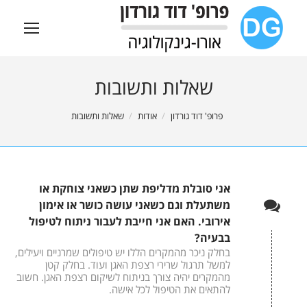
שאלות ותשובות
You are here:
פרופ' דוד גורדון
אודות
שאלות ותשובות
אני סובלת מדליפת שתן כשאני צוחקת או
משתעלת וגם כשאני עושה כושר או אימון
אירובי. האם אני חייבת לעבור ניתוח לטיפול
בבעיה?
בחלק ניכר מהמקרים הללו יש טיפולים שמרניים ויעילים,
למשל תרגול שרירי רצפת האגן ועוד. בחלק קטן
מהמקרים יהיה צורך בניתוח לשיקום רצפת האגן. חשוב
להתאים את הטיפול לכל אישה.