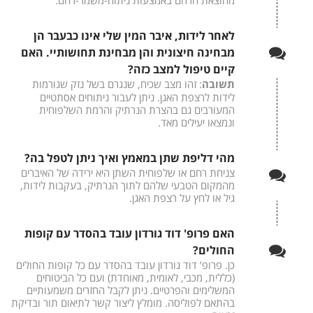
מהוצאת הרחם באמצעות ניתוח-משמר-רחם.
לאחר לידות, איבר המין שלי אינו כבעבר הן
מבחינה חיצונית והן מבחינת תחושותיי. האם
קיים טיפול למצב כזה?
תשובה
: זהו מצב שכיח, שנגרם בשל נזק שגורמות
לידות לרצפת האגן. ניתן לעבור ניתוחים אסתטיים
המעורבים גם בהצרת הנרתיק והרמת השלפוחית
ונמצאו יעילים מאד.
מהי דליפת שתן במאמץ ואיך ניתן לטפל בה?
צניחת רחם או שלפוחית השתן היא ירידה של האיברים
מהמקום הטבעי שלהם לתוך הנרתיק, בעקבות לידות,
גיל או לחץ על רצפת האגן.
האם פרופ' דוד גורדון עובד בהסדר עם קופות
החולים?
כן. פרופ’ דוד גורדון עובד בהסדר עם כל קופות החולים
(כללית, מכבי, לאומית, מאוחדת) ועם כל הביטוחים
המשלימים והפרטיים. ניתן לקבל החזרים משמעותיים
בהתאם לפוליסה. מומלץ ליצור קשר לתיאום תור ובדיקת