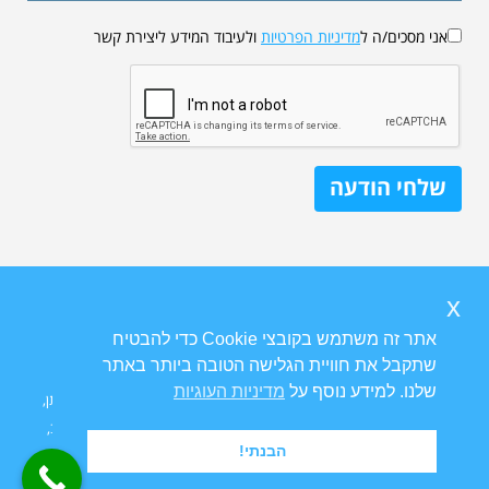
אני מסכים/ה ל
מדיניות הפרטיות
ולעיבוד המידע ליצירת קשר
x
אתר זה משתמש בקובצי Cookie כדי להבטיח
שתקבל את חוויית הגלישה הטובה ביותר באתר
שלנו. למידע נוסף על
מדיניות העוגיות
Ⓒ כל הזכויות שמורות ל
פרופ' דוד גורדון
אורוגניקולוג | טיפולי בריחת שתן,
צניחת רחם וטיפולים גניקולוגיים | מרפאת גינקולוגיה ויצמן 14 תל אביב,
הבנתי!
6423914.