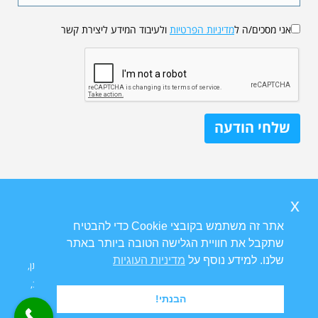
אני מסכים/ה ל
מדיניות הפרטיות
ולעיבוד המידע ליצירת קשר
x
אתר זה משתמש בקובצי Cookie כדי להבטיח
שתקבל את חוויית הגלישה הטובה ביותר באתר
שלנו. למידע נוסף על
מדיניות העוגיות
Ⓒ כל הזכויות שמורות ל
פרופ' דוד גורדון
אורוגניקולוג | טיפולי בריחת שתן,
צניחת רחם וטיפולים גניקולוגיים | מרפאת גינקולוגיה ויצמן 14 תל אביב,
הבנתי!
6423914.