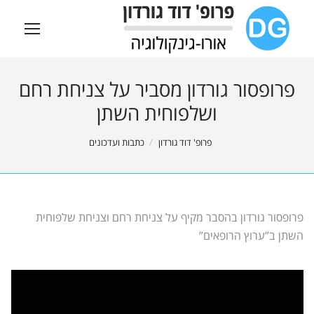
פרופסור גורדון מסביר על צניחת רחם
ושלפוחית השתן
You are here:
פרופ' דוד גורדון
כתבות ועדכונים
פרופסור גורדון בהסבר מקיף על צניחת רחם וצניחת שלפוחית
השתן ב”ערוץ הרופאים”