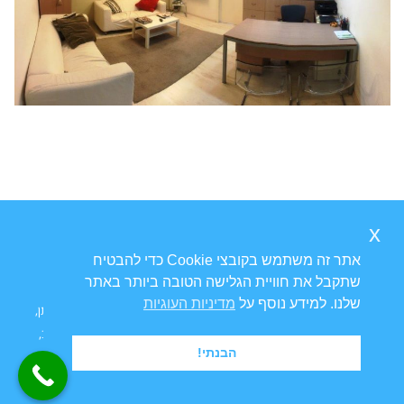
x
אתר זה משתמש בקובצי Cookie כדי להבטיח
שתקבל את חוויית הגלישה הטובה ביותר באתר
שלנו. למידע נוסף על
מדיניות העוגיות
Ⓒ כל הזכויות שמורות ל
פרופ' דוד גורדון
אורוגניקולוג | טיפולי בריחת שתן,
צניחת רחם וטיפולים גניקולוגיים | מרפאת גינקולוגיה ויצמן 14 תל אביב,
הבנתי!
6423914.
בניית אתרים לרופאים: