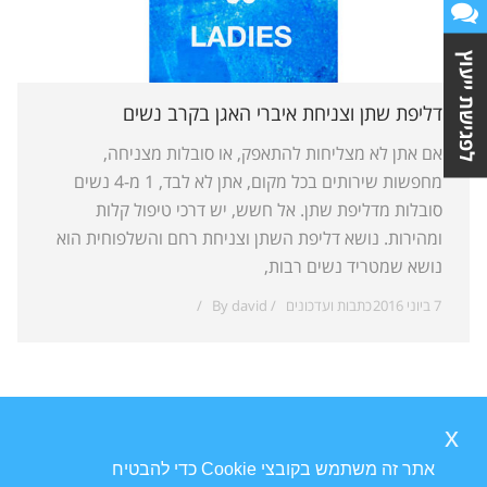
לפגישת ייעוץ
דליפת שתן וצניחת איברי האגן בקרב נשים
אם אתן לא מצליחות להתאפק, או סובלות מצניחה,
מחפשות שירותים בכל מקום, אתן לא לבד, 1 מ-4 נשים
סובלות מדליפת שתן. אל חשש, יש דרכי טיפול קלות
ומהירות. נושא דליפת השתן וצניחת רחם והשלפוחית הוא
נושא שמטריד נשים רבות,
7 ביוני 2016
כתבות ועדכונים
david
By
x
אתר זה משתמש בקובצי Cookie כדי להבטיח