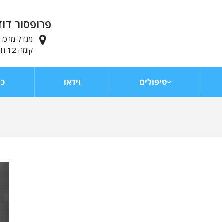
פרופסור דוד
מגדל מרכז ויצ
קומה 12 חדר 1222, תל-אביב
טיפולים
וידאו
כת
You are here: