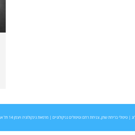
 | טיפולי בריחת שתן, צניחת רחם וטיפולים גניקולוגיים | מרפאת גינקולוגיה ויצמן 14 תל אביב, 6423914.