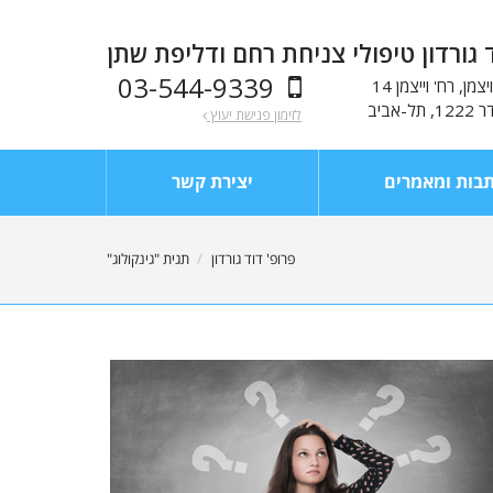
 גורדון טיפולי צניחת רחם ודליפת שתן
03-544-9339
מן, רח' וייצמן 14
לזימון פגישת יעוץ
בות ומאמרים
יצירת קשר
פרופ' דוד גורדון
תגית "גינקולוג"