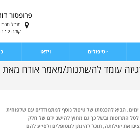
פרופסור דוד
מגדל מרכז ויצ
קומה 12 חדר 1222, תל-אביב
טיפולים
וידאו
כת
גיזה עומד להשתנות/מאמר אורח מאת פר
 ימים, הביא להכנסתו של טיפול נוסף למתמודדים עם שלפוחית
ץ לסל התרופות ובשל כך גם מחוץ להישג ידם של חלק
גו את יעילותה, תוכל להינתן למטופלים ולסייע להם