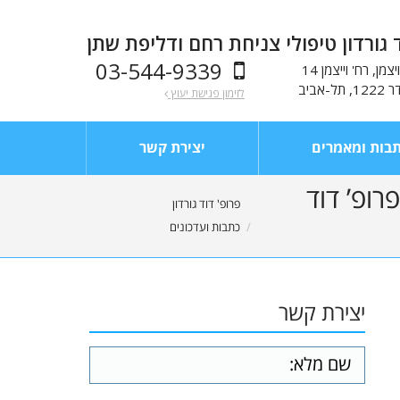
 גורדון טיפולי צניחת רחם ודליפת שתן
03-544-9339
מן, רח' וייצמן 14
לזימון פגישת יעוץ
בות ומאמרים
יצירת קשר
ופ’ דוד
You are here:
פרופ' דוד גורדון
כתבות ועדכונים
יצירת קשר