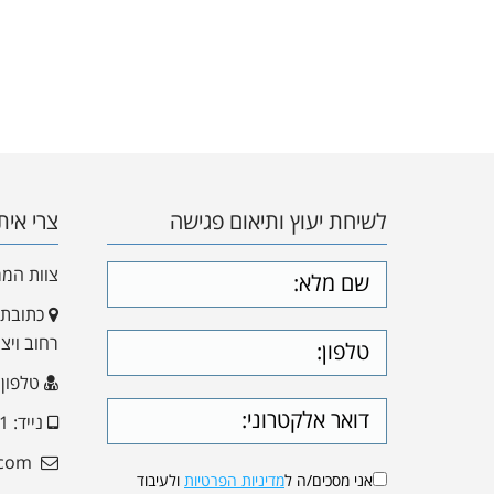
לשיחת יעוץ ותיאום פגישה
צרי אית
צוות המ
כתובתנו
רחוב ויצמן 14, תל
טלפון : 449339
נייד: 052-2411171
davidgordon14@yahoo.com
אני מסכים/ה ל
מדיניות הפרטיות
ולעיבוד